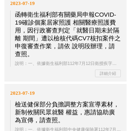
2023-07-19
函轉衛生福利部有關藥局申報COVID-
19確診個案居家照護 相關醫療照護費
用，因行政審查判定「就醫日期未於隔
離 期間」遭以檢核代碼CV7核扣案件之
申復審查作業，請依 說明段辦理，請
查照。
說明：一、依據衛生福利部112年7月12日衛授疾字第1120006058號函辦理。二、有關藥局CV7核扣案件申復審核原則，說明如下：(一)依據現行居家照護費用CV7核扣案件申復原則，醫事服務機構得以「C5案件申復」、「轉健保案件給付」或「系統性就醫日期誤植」3種方式擇一進行申復，合先敘明。(二)鑑於藥局係依據院所開立處方箋進行調劑或居家送藥，爰藥局以「C5案件申復」方式申復CV7核扣案件時，若無個案為隔離治療期間COVID-19確定病例之證明文件，得僅檢附當次處方箋，證明係依據疾病診斷碼為...
詳細介紹
2023-07-19
檢送健保部分負擔調整方案宣導素材，
新制攸關民眾就醫 權益，惠請協助廣
為宣傳，請查照。
說明：一、依據衛生福利部中央健康保險署112年7月6日健保企字第1120681534號函辦理。二、健保新制部分負擔於112年7月1日實施，主要針對門診藥品部分負擔，以及急診部分負擔費用進行調整，以落實分級醫療，珍惜健保資源。三、為提升民眾使用者付費精神及意識，健保署製作旨揭宣導素材10份電子檔，置於健保署全球資訊網首頁＞重要政策＞部分負擔專區＞部分負擔調整方案（112年7月1日起實施）(網址：https://www.nhi.gov.tw/Content_List.aspx?n=3E2767...