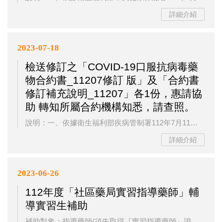
詳細介紹
2023-07-18
檢送修訂之「COVID-19口服抗病毒藥
物合約書_11207修訂 版」及「合約書
修訂補充說明_11207」各1份，惠請協
助 轉知所屬合約機構知悉，請查照。
說明：一、依據衛生福利部疾病管制署112年7月11日疾管防字第1120039332號函辦理。二、為賡續與本市藥局辦理COVID-19口服抗病毒藥物簽約事宜，本局前以112年5月23日高市衛藥字第11234818500號函（諒達），函請貴公會惠予協助所屬會員簽約，先與敘明。三、旨揭合約修訂係因藥事機構不涉及病人治療相關業務，原條款中「二、(七)用藥後，如個案服藥後產生藥物不良反應，乙方應予妥適處置或治療，並進行藥物不良反應通報。」不適用於藥事機構，爰修改此合約條款。四、倘貴公會所屬會員業為合...
詳細介紹
2023-06-26
112年度「社區藥局實習指導藥師」輔
導實習生補助
補助對象：指導藥師(須先取得『實習指導藥師』證書)。 補助條件： 實習藥學生須參與「社區藥局實習共通課程」且出席率達70%以上。 每位指導藥師同一時段所指導學生以不超過兩名為原則。 補助費用： 每位藥師指導一名實習生補助指導費用1,500元，補助費用每月最多兩名為限 （※需扣除學校已補助金額。) ...