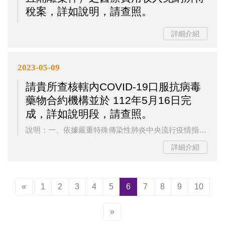
稅案，詳如說明，請查照。
詳細介紹
2023-05-09
請貴所查核轄內COVID-19口服抗病毒
藥物合約機構並於 112年5月16日完
成，詳如說明段，請查照。
說明：一、依據嚴重特殊傳染性肺炎中央流行疫情指揮中心（下稱指揮中心）112年4月28日肺中指字第1123800124號函辦理。二、由於口服抗病毒藥物(Paxlovid及Molnupiravir)為高價藥物，亦為重要防疫物資，為掌握藥物使用流向，本局前以高市衛藥字11231629300號及高市衛疾管字11231682600號函(諒達)，請開立或調劑口服抗病毒藥物之醫事機構進行去(111)年6月1日至去年12月31日期間之健保IC卡上傳與智慧防疫物資管理系統(SMIS)自主清查作業。三、經各界...
詳細介紹
(current)
«
1
2
3
4
5
6
7
8
9
10
»