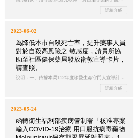
詳細介紹
2023-06-02
為降低本市自殺死亡率，提升藥事人員
對於自殺高風險之 敏感度，請貴所協
助至社區健保藥局發放衛教宣導卡片，
請查照。
說明：一、依據本局112年度珍愛生命守門人宣導計畫辦理。二、依據全國自殺防治中心統計，約有六成想自殺者在行為前曾發出警訊，「未曾通報即死亡」之比率高達八成，顯示民眾對自殺敏感度仍顯不足，倘若企圖自殺者周遭人士具自殺防治知能，能辨識自殺高風險徵兆及予以陪伴協助就醫，以期及早發現，及早介入，減少憾事發生。三、為此，本局已製作自殺防治宣導卡片，請貴所協助發放予轄區內社區健保藥局，以提升藥事人員對於自殺高風險險因子之敏感度，辨識自殺高風險個案(例如：持慢性處方箋者或久病不癒個案)並予以關懷或轉介，...
詳細介紹
2023-05-24
函轉衛生福利部疾病管制署「核准專案
輸入COVID-19治療 用口服抗病毒藥物
Molnupiravir保存期限展延對照表」1