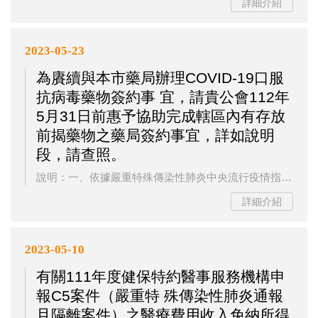
詳細介紹
2023-05-23
為賡續與本市藥局辦理COVID-19口服
抗病毒藥物簽約事 宜，請貴公會112年
5月31日前惠予協助完成轄區內有存放
前揭藥物之藥局簽約事宜，詳如說明
段，請查照。
說明：一、依據嚴重特殊傳染性肺炎中央流行疫情指揮中心112年4月28日肺中指字第1123800125號函辦理。二、鑑於原「COVID-19口服抗病毒藥物合約書」有效期間為自簽約日起僅至指揮中心解散日止，而自112年5月1日起指揮中心解編，為持續提供民眾COVID-19口服抗病毒藥物，請貴公會協助完成現COVID-19口服抗病毒藥物之藥物配賦點(核心藥局)及存放點(核心藥局調撥之衛星藥局及社區藥局等)簽約事宜，並於112年5月31日前統一提送下列資料至本局藥政科，俾利辦理後續簽約及用印事宜。...
詳細介紹
2023-05-10
有關111年度健保特約醫事服務機構申
報C5案件（嚴重特 殊傳染性肺炎通報
且隔離案件）之醫療費用收入免納所得