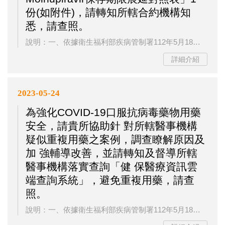
份(如附件)，請轉知所轄合約機構知
悉，請查照。
說明：一、依據衛生福利部疾病管制署112年5月18日疾管感字第1120500169號函辦理。二、衛生福利部經審查藥物Molnupiravir之更新安定性試驗資料，業於本年2月6日衛授食字第1110029692號函核准旨揭藥物之保存期限變更為30個月，惟僅適用於未開封且符合衛生福利部核准緊急使用授權說明書之儲存條件(30℃之下)之藥物。三、衛生福利部食品藥物管理署(下稱食藥署)參照國際作法，公開效期展延訊息於該署全球資訊網&gt;業務專區&gt;藥品&gt;COVID...
詳細介紹
2023-05-24
為強化COVID-19口服抗病毒藥物用藥
安全，請貴所協助針 對所轄醫事機構
疑似重複用藥之案例，調查瞭解原因及
加 強輔導改善，並請轉知及督導所轄
醫事機構落實查詢「健 保醫療資訊雲
端查詢系統」，避免重複用藥，請查
照。
說明：一、依據衛生福利部疾病管制署112年5月18日疾管感字第1120500178號函辦理。二、COVID-19口服抗病毒藥物為珍貴之公衛用藥，依「公費COVID-19治療用口服抗病毒藥物領用方案」規定，每位病人於同一病程之感染原則限接受1次抗病毒藥物治療。復依「新型冠狀病毒(SARS-CoV-2)感染臨床處置指引」列述，部分病人於完成Paxlovid或Molnupiravir治療且症狀緩解後兩周內再度惡化，或快篩檢驗陰轉後再次呈陽性，可能為治療後復發(rebound)，治療後復發現象可能...