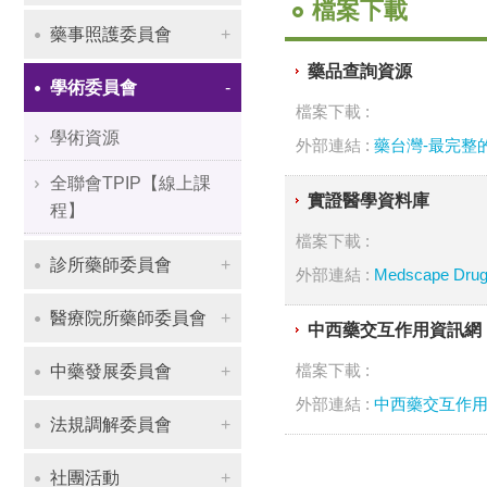
檔案下載
藥事照護委員會
藥品查詢資源
學術委員會
檔案下載 :
學術資源
外部連結 :
藥台灣-最完整
全聯會TPIP【線上課
實證醫學資料庫
程】
檔案下載 :
診所藥師委員會
外部連結 :
Medscape Dru
醫療院所藥師委員會
中西藥交互作用資訊網
檔案下載 :
中藥發展委員會
外部連結 :
中西藥交互作
法規調解委員會
社團活動