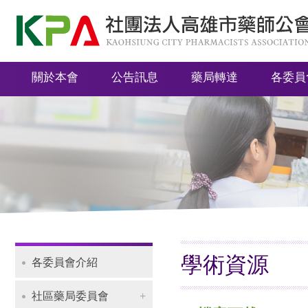
社
團
法
關於本會
公告訊息
藥局轉達
各委員
人
高
雄
市
藥
師
公
會
學術資源
各委員會介紹
Navigation
社區藥局委員會