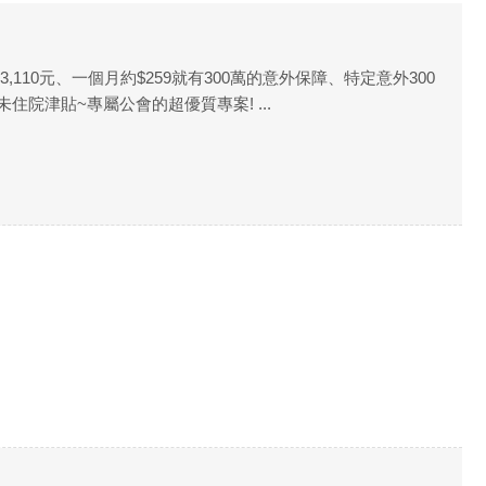
110元、一個月約$259就有300萬的意外保障、特定意外300
院津貼~專屬公會的超優質專案! ...