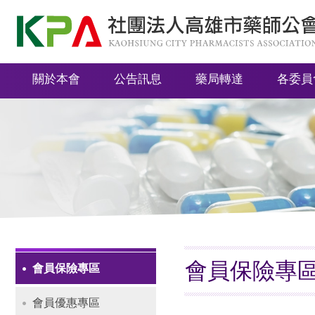
社
團
法
關於本會
公告訊息
藥局轉達
各委員
人
高
雄
市
藥
師
公
會
會員保險專
會員保險專區
Navigation
會員優惠專區