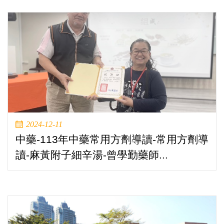
2024-12-11
中藥-113年中藥常用方劑導讀-常用方劑導
讀-麻黃附子細辛湯-曾學勤藥師...