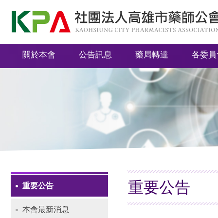
社
團
法
關於本會
公告訊息
藥局轉達
各委員
人
高
雄
市
藥
師
公
會
重要公告
重要公告
Navigation
本會最新消息