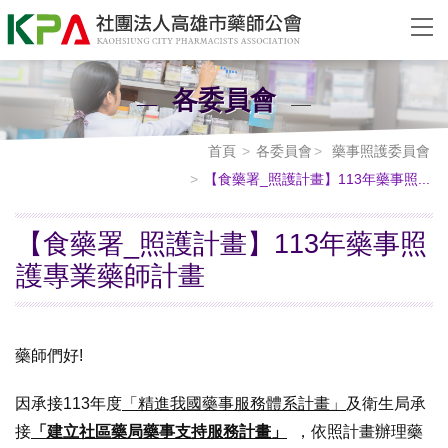
各委員會
首頁
各委員會
藥事照護委員會
【食藥署_照護計畫】113年藥事照...
【食藥署_照護計畫】113年藥事照
護專業藥師計畫
藥師們好!
因承接113年度
「精進我國藥事服務體系計畫」
及衛生局承
接
「建立社區藥局藥事支持服務計畫」
，依照計畫辦理藥