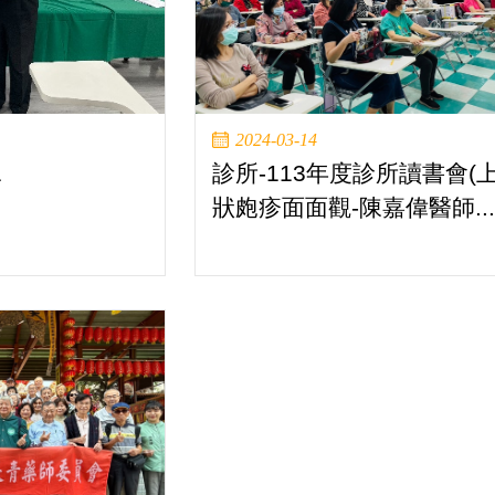
2024-03-14
1
診所-113年度診所讀書會(上
狀皰疹面面觀-陳嘉偉醫師..