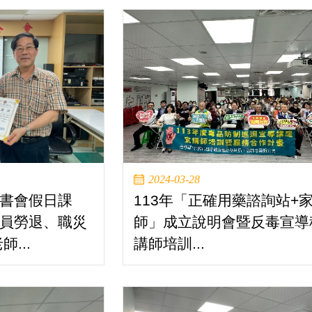
2024-03-28
讀書會假日課
113年「正確用藥諮詢站+
人員勞退、職災
師」成立說明會暨反毒宣導
...
講師培訓...