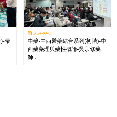
2024-03-03
)-帶
中藥-中西醫藥結合系列(初階)-中
.
西藥藥理與藥性概論-吳宗修藥
師...