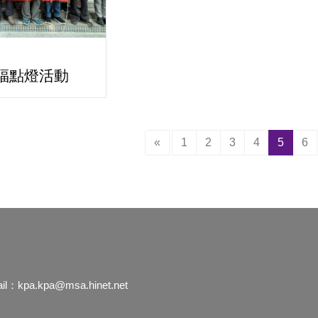
祈福點燈活動
(curren
«
1
2
3
4
5
6
ail：
kpa.kpa@msa.hinet.net