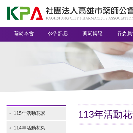
社
團
法
關於本會
公告訊息
藥局轉達
各委員
人
高
雄
市
藥
師
公
會
113年活動
115年活動花絮
Navigation
114年活動花絮