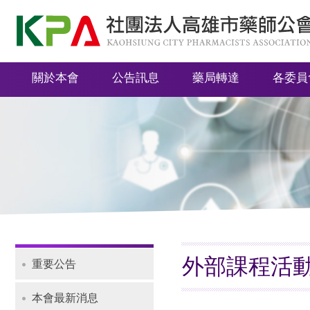
社
團
法
關於本會
公告訊息
藥局轉達
各委員
人
高
雄
市
藥
師
公
會
外部課程活
重要公告
Navigation
本會最新消息