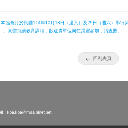
本協會訂於民國114年10月18日（週六）及25日（週六）舉
）」實體持續教育課程，歡迎貴單位同仁踴躍參加，請查照。
回列表頁
ail：
kpa.kpa@msa.hinet.net