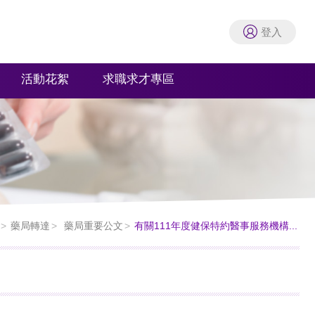
登入
活動花絮
求職求才專區
藥局轉達
藥局重要公文
有關111年度健保特約醫事服務機構...