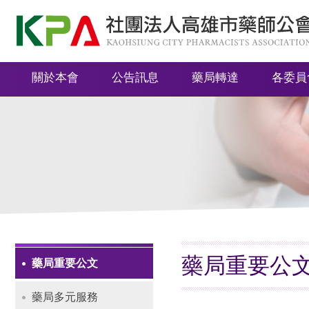
社
團
法
關於本會
公告訊息
藥局轉達
各委員
人
高
雄
市
藥
師
公
會
藥局重要公
藥局重要公文
Navigation
藥局多元服務