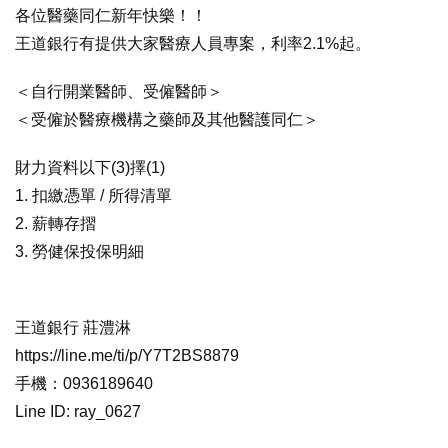
各位醫藥同仁新年快樂！！
王道銀行有提供大家醫療人員專案，利率2.1%起。
＜自行開業醫師、受僱醫師＞
＜受僱於醫療機構之藥師及其他醫護同仁＞
財力資料以下(3)擇(1)
1. 扣繳憑單 / 所得清單
2. 薪轉存摺
3. 勞健保投保明細
王道銀行 莊澧淋
https://line.me/ti/p/Y7T2BS8879
手機：0936189640
Line ID: ray_0627