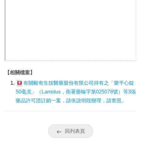
【相關檔案】
有關毅有生技醫藥股份有限公司持有之「樂平心錠
50毫克」（Lamidus，衛署藥輸字第025078號）等3張
藥品許可證註銷一案，請依說明段辦理，請查照。
回列表頁