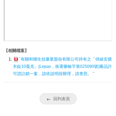
【相關檔案】
"有關和聯生技藥業股份有限公司持有之「得緒安膜
衣錠10毫克」(Lepax，衛署藥輸字第025090號)藥品許
可證註銷一案，請依說明段辦理，請查照。 "
回列表頁