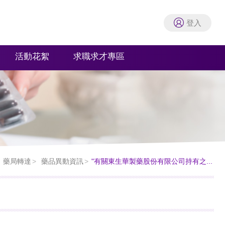
登入
活動花絮
求職求才專區
藥局轉達
藥品異動資訊
"有關東生華製藥股份有限公司持有之...