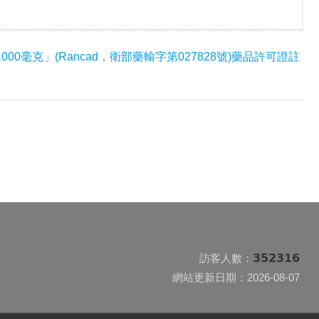
毫克」(Rancad，衛部藥輸字第027828號)藥品許可證註
352316
訪客人數：
網站更新日期：2026-08-07