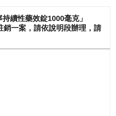
持續性藥效錠1000毫克」
可證註銷一案，請依說明段辦理，請