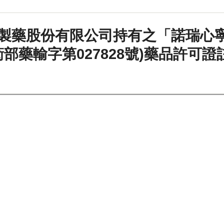
製藥股份有限公司持有之「諾瑞心寧
d，衛部藥輸字第027828號)藥品許