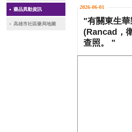
2026-06-01
藥品異動資訊
"有關東生華
高雄市社區藥局地圖
(Ranca
查照。 "