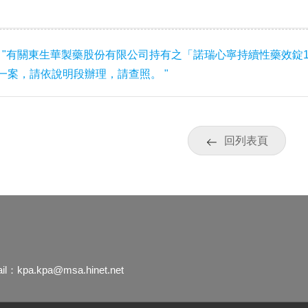
"有關東生華製藥股份有限公司持有之「諾瑞心寧持續性藥效錠1000
一案，請依說明段辦理，請查照。 "
回列表頁
ail：
kpa.kpa@msa.hinet.net