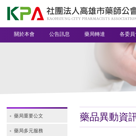
社
團
法
關於本會
公告訊息
藥局轉達
各委員
人
高
雄
市
藥
師
公
會
藥品異動資
藥局重要公文
Navigation
藥局多元服務