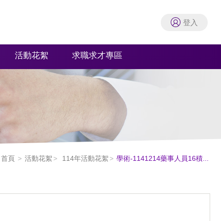
登入
活動花絮
求職求才專區
首頁
活動花絮
114年活動花絮
學術-1141214藥事人員16積...