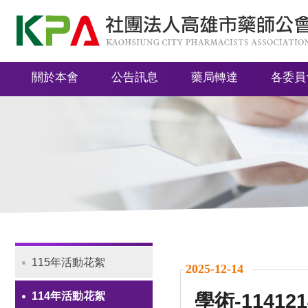
社
團
法
關於本會
公告訊息
藥局轉達
各委員
人
高
雄
市
藥
師
公
會
115年活動花絮
2025-12-14
Navigation
114年活動花絮
學術-1141